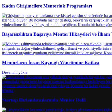
Kadın Girişimcilere Mentorluk Programları
Başarısızlıktan Başarıya Mentor Hikayeleri ve İlha
Mentorların İnsan Kaynağı Yönetimine Katkısı
Devamını yükle
Mentor
Startup Hızlandırıcılarında Mentor Rolü