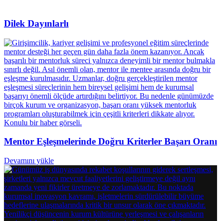
Dilek Dayınlarlı
Mentor Eşleşmelerinde Doğru Kriterler Başarı Oranı
Devamını yükle