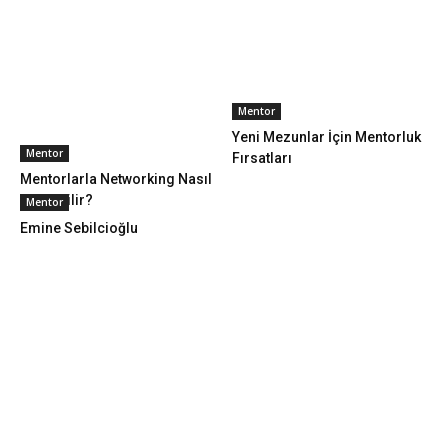
Mentor
Yeni Mezunlar İçin Mentorluk
Mentor
Fırsatları
Mentorlarla Networking Nasıl
Geliştirilir?
Mentor
Emine Sebilcioğlu