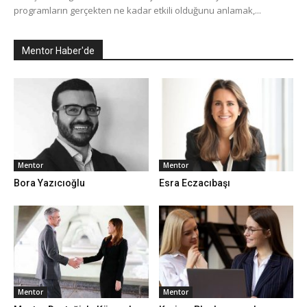
programların gerçekten ne kadar etkili olduğunu anlamak,...
Mentor Haber'de
Mentor
Mentor
Bora Yazıcıoğlu
Esra Eczacıbaşı
Mentor
Mentor