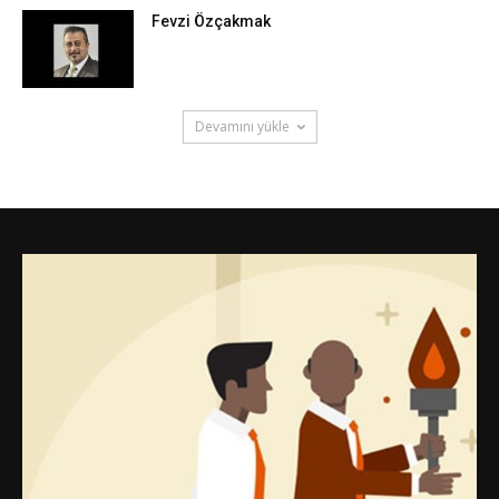
Fevzi Özçakmak
Devamını yükle