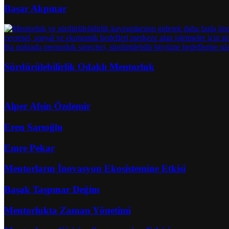
Başar Akpınar
Sürdürülebilirlik Odaklı Mentorluk
Alper Afşin Özdemir
Eren Sarıoğlu
Emre Pekar
Mentorların İnovasyon Ekosistemine Etkisi
Başak Taşpınar Değim
Mentorlukta Zaman Yönetimi