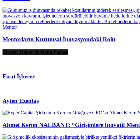
Mentor
Mentorların Kurumsal İnovasyondaki Rolü
Mentor Haber'de Daha Fazlası
Fırat İşbecer
Ayten Ezentaş
Ahmet Kerim NALBANT: “Girişimlere İnovatif Mento