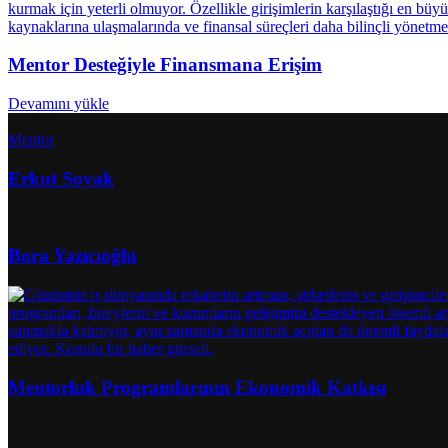
Mentor Desteğiyle Finansmana Erişim
Devamını yükle
Mentor
Erkut Soyak
Bora Yazıcıoğlu
Mentorluk Programlarının Ekonomik Katkısı