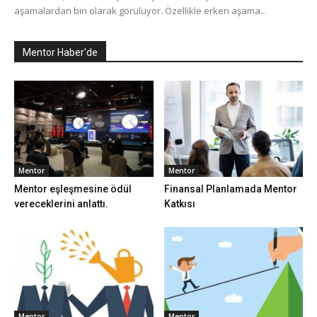
aşamalardan biri olarak görülüyor. Özellikle erken aşama...
Mentor Haber'de
Mentor
Mentor
Mentor eşleşmesine ödül
Finansal Planlamada Mentor
vereceklerini anlattı.
Katkısı
Mentor
Mentor