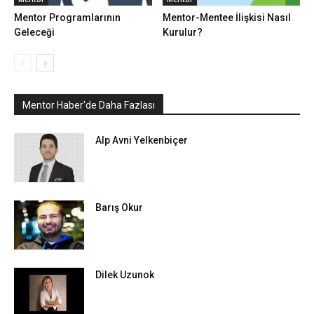
Mentor Programlarının
Mentor-Mentee İlişkisi Nasıl
Geleceği
Kurulur?
Mentor Haber'de Daha Fazlası
Alp Avni Yelkenbiçer
Barış Okur
Dilek Uzunok