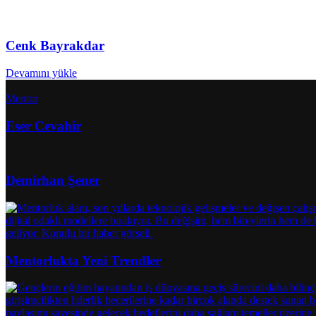
Cenk Bayrakdar
Devamını yükle
Mentor
Eser Cevahir
Demirhan Şener
Mentorlukta Yeni Trendler