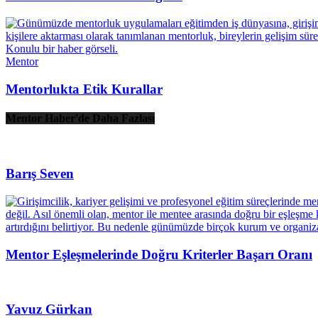
Mentor
Mentorlukta Etik Kurallar
Mentor Haber'de Daha Fazlası
Barış Seven
Mentor Eşleşmelerinde Doğru Kriterler Başarı Oranı
Yavuz Gürkan