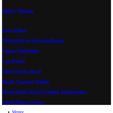
Bülent Tekmen
Emre Pekar
Mentorluk ve Kurumsallaşma
Emine Sebilcioğlu
Can Kendi
Ömer Ferda Akyol
Başak Taşpınar Değim
Mentorlukta Kişisel Gelişim Yaklaşımları
Kamil Emre Erciyas
Mentor