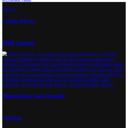
Mentor
Cengiz Duyar
Dilek Uzunok
Mentorlukta Yeni Trendler
Ali Arat