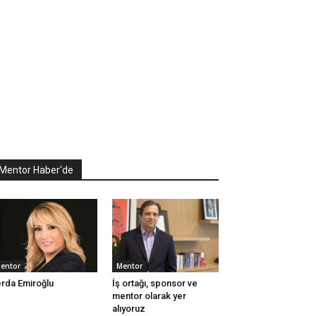
Mentor Haber'de
entor
Mentor
rda Emiroğlu
İş ortağı, sponsor ve
mentor olarak yer
alıyoruz