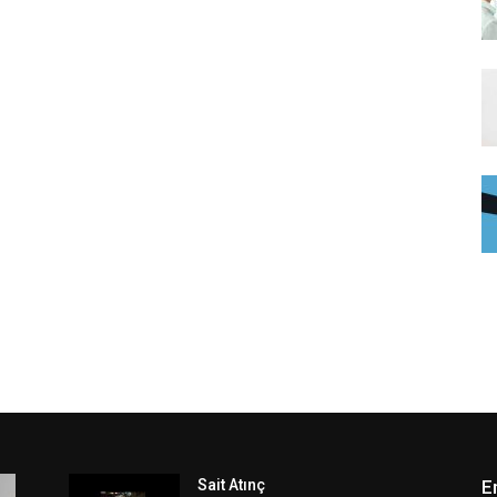
Sait Atınç
E