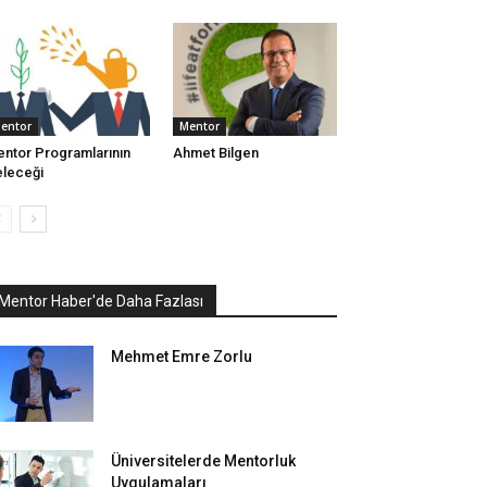
entor
Mentor
ntor Programlarının
Ahmet Bilgen
leceği
Mentor Haber'de Daha Fazlası
Mehmet Emre Zorlu
Üniversitelerde Mentorluk
Uygulamaları