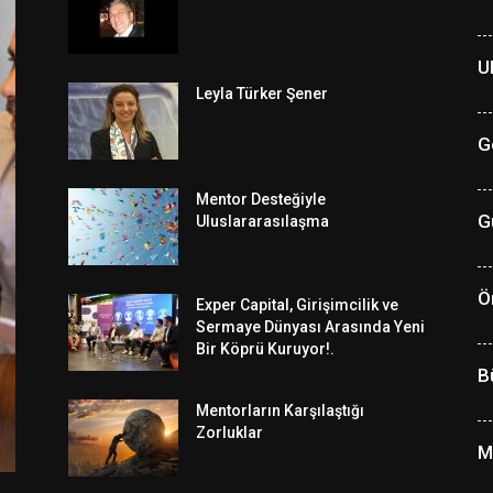
U
Leyla Türker Şener
G
Mentor Desteğiyle
G
Uluslararasılaşma
Ö
Exper Capital, Girişimcilik ve
Sermaye Dünyası Arasında Yeni
Bir Köprü Kuruyor!.
B
Mentorların Karşılaştığı
Zorluklar
M