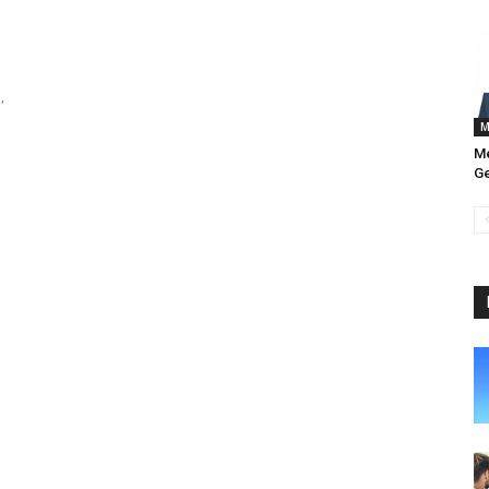
,
M
Me
Ge