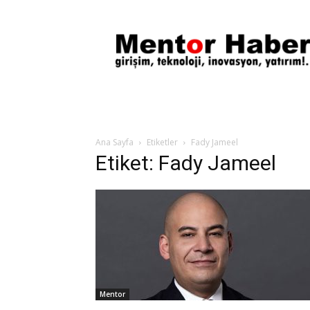
Mentor
Haber
Ana Sayfa
Etiketler
Fady Jameel
Etiket: Fady Jameel
Mentor