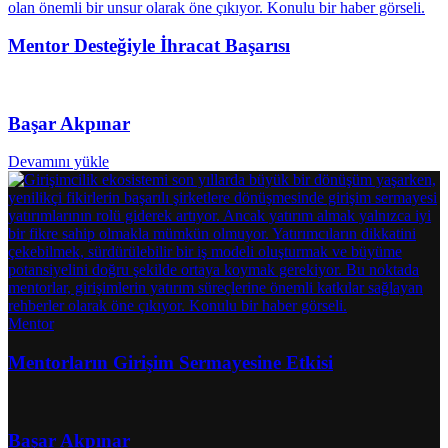
Mentor Desteğiyle İhracat Başarısı
Başar Akpınar
Devamını yükle
Mentor
Mentorların Girişim Sermayesine Etkisi
Başar Akpınar