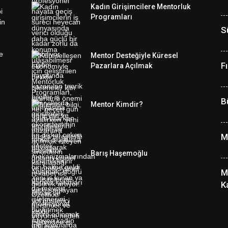
Kadın Girişimcilere Mentorluk
Programları
S
Mentor Desteğiyle Küresel
F
Pazarlara Açılmak
B
Mentor Kimdir?
M
Barış Haşemoğlu
M
K