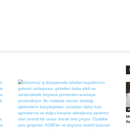
M
Me
İh