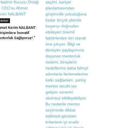
entor
hmet Kerim NALBANT:
irişimlere İnovatif
ntorluk Sağlıyoruz!.”