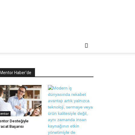
Mentor Haber'de
entor
ntor Desteğiyle
racat Başarısı