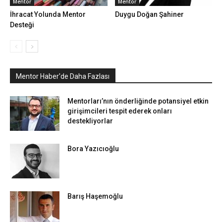
Mentor
Mentor
İhracat Yolunda Mentor
Duygu Doğan Şahiner
Desteği
Mentor Haber'de Daha Fazlası
Mentorları’nın önderliğinde potansiyel etkin
girişimcileri tespit ederek onları
destekliyorlar
Bora Yazıcıoğlu
Barış Haşemoğlu