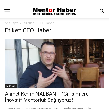
Ana Sayfa
Etiketler
CEO Haber
Etiket: CEO Haber
Mentor
Ahmet Kerim NALBANT: “Girişimlere
İnovatif Mentorluk Sağlıyoruz!.”
Exper Capital, Türkiye startup ekosisteminde girişimciler ile