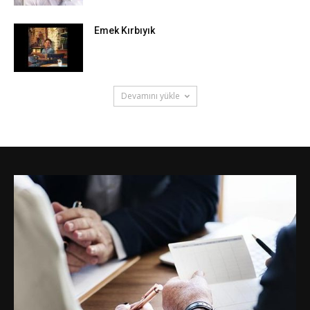
Emek Kırbıyık
Devamını yükle