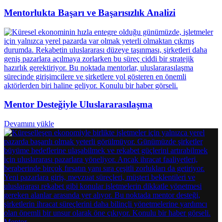
Mentorlukta Başarı ve Başarısızlık Analizi
Mentor Desteğiyle Uluslararasılaşma
Devamını yükle
Mentor