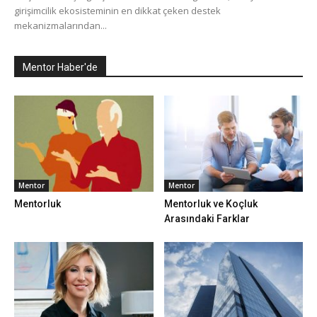
girişimcilik ekosisteminin en dikkat çeken destek
mekanizmalarından...
Mentor Haber'de
Mentor
Mentor
Mentorluk
Mentorluk ve Koçluk
Arasındaki Farklar