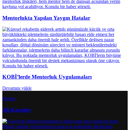
Mentorlukta Yapılan Yaygın Hatalar
KOBİ’lerde Mentorluk Uygulamaları
Devamını yükle
Mentor
Ali Karabey