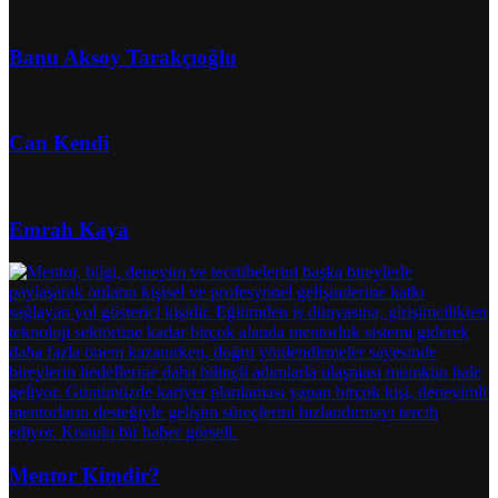
Banu Aksoy Tarakçıoğlu
Can Kendi
Emrah Kaya
Mentor Kimdir?