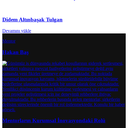
Didem Altınbaşak Tulgan
Devamını yükle
Mentor
Hakan Baş
Mentorların Kurumsal İnovasyondaki Rolü