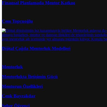
Finansal Planlamada Mentor Katkısı
Cem Topçuoğlu
Dijital Çağda Mentorluk Modelleri
Mentorluk
Mentorlukta İletişimin Gücü
Mentorun Özellikleri
Cenk Bayrakdar
Seher Öğrenci