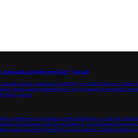
ynı zamanda profesyonel koç” olacak