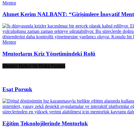
Mentor
Ahmet Kerim NALBANT: “Girişimlere İnovatif Mento
Mentor
Mentorların Kriz Yönetimindeki Rolü
Mentor Haber'de Daha Fazlası
Esat Porsuk
Eğitim Teknolojilerinde Mentorluk