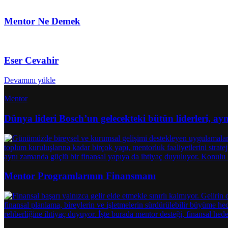
Mentor Ne Demek
Eser Cevahir
Devamını yükle
Mentor
Dünya lideri Bosch’un gelecekteki bütün liderleri, a
Mentor Programlarının Finansmanı