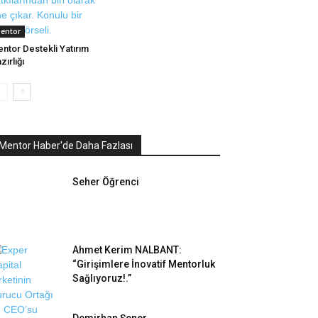
entor
ntor Destekli Yatırım
zırlığı
Mentor Haber'de Daha Fazlası
Seher Öğrenci
Ahmet Kerim NALBANT:
“Girişimlere İnovatif Mentorluk
Sağlıyoruz!.”