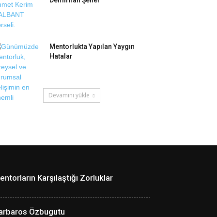
Demirhan Şener
Mentorlukta Yapılan Yaygın
Hatalar
Devamını yükle
entorların Karşılaştığı Zorluklar
arbaros Özbugutu