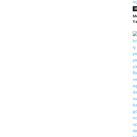
M
Me
Ya