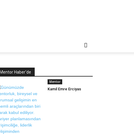
Mentor Haber'de
Mentor
Kamil Emre Erciyas