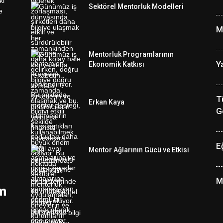
Sektörel Mentorluk Modelleri
M
Mentorluk Programlarının
Y
Ekonomik Katkısı
T
Erkan Kaya
G
E
Mentor Ağlarının Gücü ve Etkisi
M
im