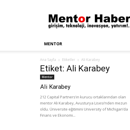
Mentor
Haber
MENTOR
Ana Sayfa
Etiketler
Ali Karabey
Etiket: Ali Karabey
Mentor
Ali Karabey
212 Capital Partners’ın kurucu ortaklarından olan
mentor Ali Karabey, Avusturya Lisesi’nden mezun
oldu. Üniversite eğitimini University of Michigan’da
Finans ve Ekonomi...